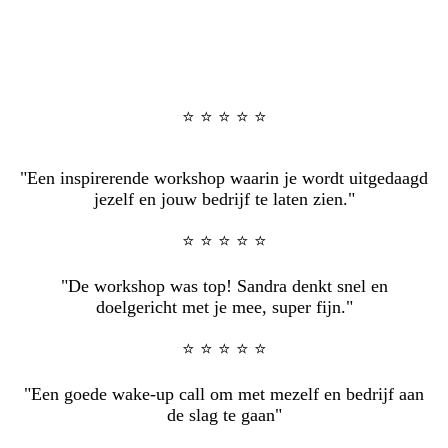
Portret Sandra Stassar personal brand expert 2025
⭐️ ⭐️ ⭐️ ⭐️ ⭐️
"Een inspirerende workshop waarin je wordt uitgedaagd
jezelf en jouw bedrijf te laten zien."
⭐️ ⭐️ ⭐️ ⭐️ ⭐️
"De workshop was top! Sandra denkt snel en
doelgericht met je mee, super fijn."
⭐️ ⭐️ ⭐️ ⭐️ ⭐️
"Een goede wake-up call om met mezelf en bedrijf aan
de slag te gaan"