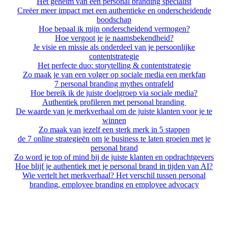
Het geheim van een personal branding specialist
Creëer meer impact met een authentieke en onderscheidende
boodschap
Hoe bepaal ik mijn onderscheidend vermogen?
Hoe vergoot je je naamsbekendheid?
Je visie en missie als onderdeel van je persoonlijke
contentstrategie
Het perfecte duo: storytelling & contentstrategie
Zo maak je van een volger op sociale media een merkfan
7 personal branding mythes ontrafeld
Hoe bereik ik de juiste doelgroep via sociale media?
Authentiek profileren met personal branding
De waarde van je merkverhaal om de juiste klanten voor je te
winnen
Zo maak van jezelf een sterk merk in 5 stappen
de 7 online strategieën om je business te laten groeien met je
personal brand
Zo word je top of mind bij de juiste klanten en opdrachtgevers
Hoe blijf je authentiek met je personal brand in tijden van AI?
Wie vertelt het merkverhaal? Het verschil tussen personal
branding, employee branding en employee advocacy