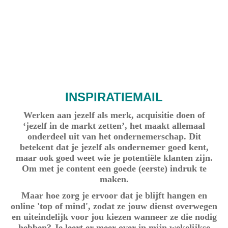
Personal branding op LinkedIn Sandra Stassar
INSPIRATIEMAIL
Werken aan jezelf als merk, acquisitie doen of
‘jezelf in de markt zetten’, het maakt allemaal
onderdeel uit van het ondernemerschap. Dit
betekent dat je jezelf als ondernemer goed kent,
maar ook goed weet wie je potentiële klanten zijn.
Om met je content een goede (eerste) indruk te
maken.
Maar hoe zorg je ervoor dat je blijft hangen en
online 'top of mind', zodat ze jouw dienst overwegen
en uiteindelijk voor jou kiezen wanneer ze die nodig
hebben? Je leert er meer over in mijn wekelijkse