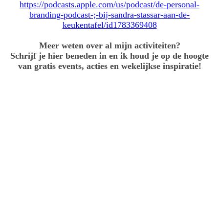
https://podcasts.apple.com/us/podcast/de-personal-
branding-podcast-;-bij-sandra-stassar-aan-de-
keukentafel/id1783369408
Meer weten over al mijn activiteiten?
Schrijf je hier beneden in en ik houd je op de hoogte
van gratis events, acties en wekelijkse inspiratie!