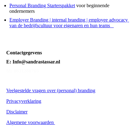
Personal Branding Starterspakket
voor beginnende
ondernemers
Employer Branding | internal branding | employee advocacy
van de bedrijfscultuur voor eigenaren en hun teams
Contactgegevens
E: Info@sandrastassar.nl
M: 0631280765
Veelgestelde vragen over (personal) branding
Privacyverklaring
Disclaimer
Algemene voorwaarden