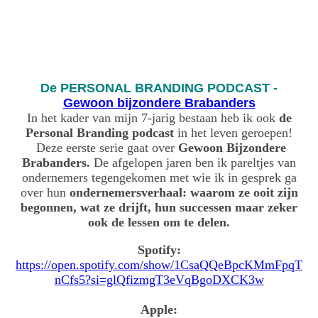
De PERSONAL BRANDING PODCAST -
Gewoon bijzondere Brabanders
In het kader van mijn 7-jarig bestaan heb ik ook
de
Personal Branding podcast
in het leven geroepen!
Deze eerste serie gaat over
Gewoon Bijzondere
Brabanders.
De afgelopen jaren ben ik pareltjes van
ondernemers tegengekomen met wie ik in gesprek ga
over hun
ondernemersverhaal: waarom ze ooit zijn
begonnen, wat ze drijft, hun successen maar zeker
ook de lessen om te delen.
Spotify:
https://open.spotify.com/show/1CsaQQeBpcKMmFpqT
nCfs5?si=glQfizmgT3eVqBgoDXCK3w
Apple: