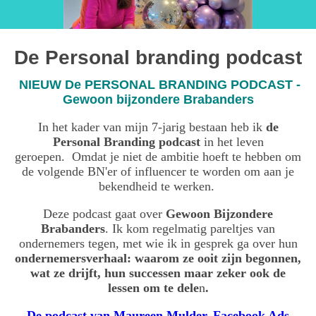
De Personal branding podcast
NIEUW De PERSONAL BRANDING PODCAST -
Gewoon bijzondere Brabanders
In het kader van mijn 7-jarig bestaan heb ik
de
Personal Branding podcast
in het leven
geroepen.
Omdat je niet de ambitie hoeft te hebben om
de volgende BN'er of influencer te worden om aan je
bekendheid te werken.
Deze podcast gaat over
Gewoon Bijzondere
Brabanders
. Ik kom regelmatig pareltjes van
ondernemers tegen, met wie ik in gesprek ga over hun
ondernemersverhaal: waarom ze ooit zijn begonnen,
wat ze drijft, hun successen maar zeker ook de
lessen om te dele
n
.
De podcast van Maureen Mulder, Facebook Ads