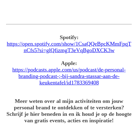
Marte Schuurmans interviewer
Spotify:
https://open.spotify.com/show/1CsaQQeBpcKMmFpqT
nCfs5?si=glQfizmgT3eVqBgoDXCK3w
Apple:
https://podcasts.apple.com/us/podcast/de-personal-
branding-podcast-;-bij-sandra-stassar-aan-de-
keukentafel/id1783369408
Meer weten over al mijn activiteiten om jouw
personal brand te ontdekken of te versterken?
Schrijf je hier beneden in en ik houd je op de hoogte
van gratis events, acties en inspiratie!