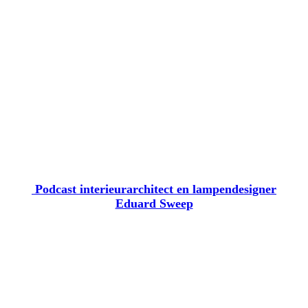
Gewoon bijzondere Brabanders - Rens Fritsen eigenaar
Moswens
Podcast interieurarchitect en lampendesigner
Eduard Sweep